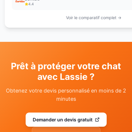
4.4
Voir le comparatif complet →
Prêt à protéger votre
chat
avec
Lassie
?
Obtenez votre devis personnalisé en moins de 2
minutes
Demander un devis gratuit