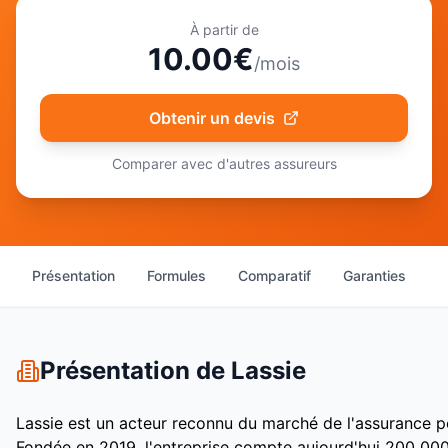
À partir de
10.00
€
/mois
Obtenir un devis
Comparer avec d'autres assureurs
Présentation
Formules
Comparatif
Garanties
A
Présentation de
Lassie
Lassie
est un acteur
reconnu
du marché de l'assurance 
Fondée en 2019, l'entreprise
compte aujourd'hui 200 000+ 