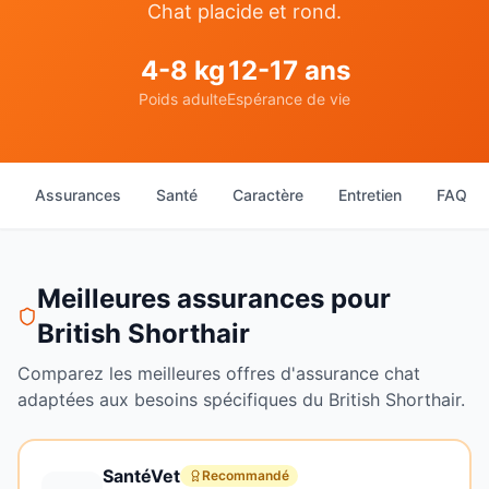
Chat placide et rond.
4
-
8
kg
12
-
17
ans
Poids adulte
Espérance de vie
Assurances
Santé
Caractère
Entretien
FAQ
Meilleures assurances pour
British Shorthair
Comparez les meilleures offres d'assurance
chat
adaptées aux besoins spécifiques du
British Shorthair
.
SantéVet
Recommandé