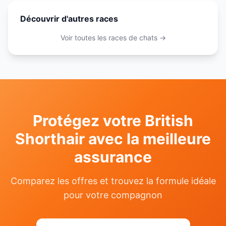
Découvrir d'autres races
Voir toutes les races de
chats
→
Protégez votre
British
Shorthair
avec la meilleure
assurance
Comparez les offres et trouvez la formule idéale
pour votre compagnon