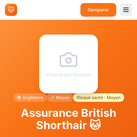
🐱
Comparer
Photo
British Shorthair
🌍
Angleterre
📏
Moyen
Risque santé :
Moyen
Assurance
British
Shorthair
🐱