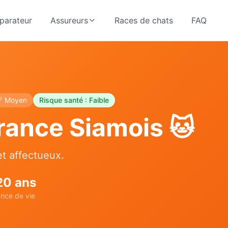
arateur
Assureurs
Races de chats
FAQ

Moyen
Risque santé :
Faible
rance
Siamois
🐱
t affectueux.
20
ans
nce de vie