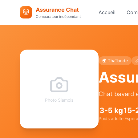
Assurance Chat
🐱
Accueil
Comp
Comparateur indépendant
🌍
Thaïlande

Assu
Chat bavard e
Photo
Siamois
3
-
5
kg
15
-
Poids adulte
Espéra